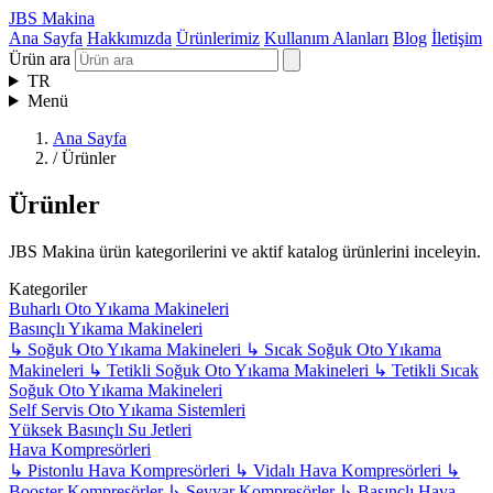
JBS Makina
Ana Sayfa
Hakkımızda
Ürünlerimiz
Kullanım Alanları
Blog
İletişim
Ürün ara
TR
Menü
Ana Sayfa
/
Ürünler
Ürünler
JBS Makina ürün kategorilerini ve aktif katalog ürünlerini inceleyin.
Kategoriler
Buharlı Oto Yıkama Makineleri
Basınçlı Yıkama Makineleri
↳
Soğuk Oto Yıkama Makineleri
↳
Sıcak Soğuk Oto Yıkama
Makineleri
↳
Tetikli Soğuk Oto Yıkama Makineleri
↳
Tetikli Sıcak
Soğuk Oto Yıkama Makineleri
Self Servis Oto Yıkama Sistemleri
Yüksek Basınçlı Su Jetleri
Hava Kompresörleri
↳
Pistonlu Hava Kompresörleri
↳
Vidalı Hava Kompresörleri
↳
Booster Kompresörler
↳
Seyyar Kompresörler
↳
Basınçlı Hava