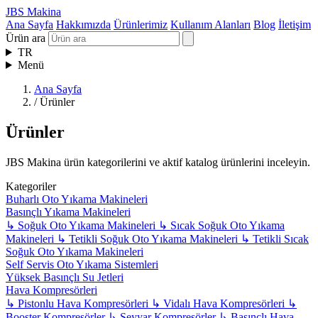
JBS Makina
Ana Sayfa
Hakkımızda
Ürünlerimiz
Kullanım Alanları
Blog
İletişim
Ürün ara
TR
Menü
Ana Sayfa
/
Ürünler
Ürünler
JBS Makina ürün kategorilerini ve aktif katalog ürünlerini inceleyin.
Kategoriler
Buharlı Oto Yıkama Makineleri
Basınçlı Yıkama Makineleri
↳
Soğuk Oto Yıkama Makineleri
↳
Sıcak Soğuk Oto Yıkama
Makineleri
↳
Tetikli Soğuk Oto Yıkama Makineleri
↳
Tetikli Sıcak
Soğuk Oto Yıkama Makineleri
Self Servis Oto Yıkama Sistemleri
Yüksek Basınçlı Su Jetleri
Hava Kompresörleri
↳
Pistonlu Hava Kompresörleri
↳
Vidalı Hava Kompresörleri
↳
Booster Kompresörler
↳
Seyyar Kompresörler
↳
Basınçlı Hava