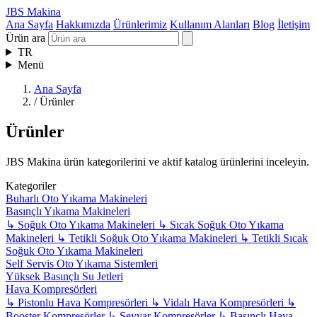
JBS Makina
Ana Sayfa
Hakkımızda
Ürünlerimiz
Kullanım Alanları
Blog
İletişim
Ürün ara
TR
Menü
Ana Sayfa
/
Ürünler
Ürünler
JBS Makina ürün kategorilerini ve aktif katalog ürünlerini inceleyin.
Kategoriler
Buharlı Oto Yıkama Makineleri
Basınçlı Yıkama Makineleri
↳
Soğuk Oto Yıkama Makineleri
↳
Sıcak Soğuk Oto Yıkama
Makineleri
↳
Tetikli Soğuk Oto Yıkama Makineleri
↳
Tetikli Sıcak
Soğuk Oto Yıkama Makineleri
Self Servis Oto Yıkama Sistemleri
Yüksek Basınçlı Su Jetleri
Hava Kompresörleri
↳
Pistonlu Hava Kompresörleri
↳
Vidalı Hava Kompresörleri
↳
Booster Kompresörler
↳
Seyyar Kompresörler
↳
Basınçlı Hava