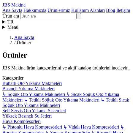
JBS Makina
Ana Sayfa
Hakkımızda
Ürünlerimiz
Kullanım Alanları
Blog
İletişim
Ürün ara
TR
Menü
Ana Sayfa
/
Ürünler
Ürünler
JBS Makina ürün kategorilerini ve aktif katalog ürünlerini inceleyin.
Kategoriler
Buharlı Oto Yıkama Makineleri
Basınçlı Yıkama Makineleri
↳
Soğuk Oto Yıkama Makineleri
↳
Sıcak Soğuk Oto Yıkama
Makineleri
↳
Tetikli Soğuk Oto Yıkama Makineleri
↳
Tetikli Sıcak
Soğuk Oto Yıkama Makineleri
Self Servis Oto Yıkama Sistemleri
Yüksek Basınçlı Su Jetleri
Hava Kompresörleri
↳
Pistonlu Hava Kompresörleri
↳
Vidalı Hava Kompresörleri
↳
Booster Kompresörler
↳
Seyyar Kompresörler
↳
Basınçlı Hava