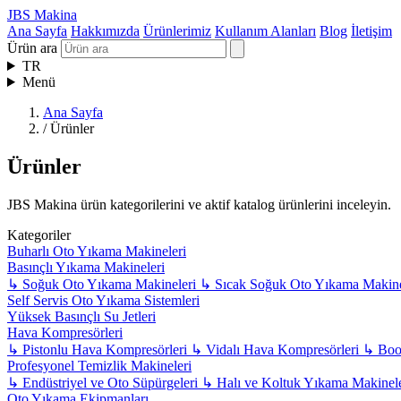
JBS Makina
Ana Sayfa
Hakkımızda
Ürünlerimiz
Kullanım Alanları
Blog
İletişim
Ürün ara
TR
Menü
Ana Sayfa
/
Ürünler
Ürünler
JBS Makina ürün kategorilerini ve aktif katalog ürünlerini inceleyin.
Kategoriler
Buharlı Oto Yıkama Makineleri
Basınçlı Yıkama Makineleri
↳
Soğuk Oto Yıkama Makineleri
↳
Sıcak Soğuk Oto Yıkama Makine
Self Servis Oto Yıkama Sistemleri
Yüksek Basınçlı Su Jetleri
Hava Kompresörleri
↳
Pistonlu Hava Kompresörleri
↳
Vidalı Hava Kompresörleri
↳
Boos
Profesyonel Temizlik Makineleri
↳
Endüstriyel ve Oto Süpürgeleri
↳
Halı ve Koltuk Yıkama Makinel
Oto Yıkama Ekipmanları