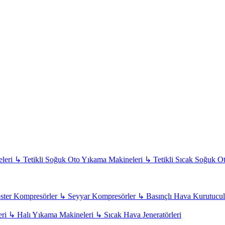
leri
↳
Tetikli Soğuk Oto Yıkama Makineleri
↳
Tetikli Sıcak Soğuk O
ter Kompresörler
↳
Seyyar Kompresörler
↳
Basınçlı Hava Kurutucul
eri
↳
Halı Yıkama Makineleri
↳
Sıcak Hava Jeneratörleri