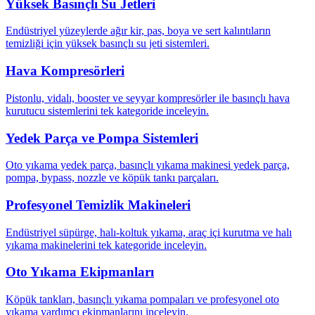
Yüksek Basınçlı Su Jetleri
Endüstriyel yüzeylerde ağır kir, pas, boya ve sert kalıntıların
temizliği için yüksek basınçlı su jeti sistemleri.
Hava Kompresörleri
Pistonlu, vidalı, booster ve seyyar kompresörler ile basınçlı hava
kurutucu sistemlerini tek kategoride inceleyin.
Yedek Parça ve Pompa Sistemleri
Oto yıkama yedek parça, basınçlı yıkama makinesi yedek parça,
pompa, bypass, nozzle ve köpük tankı parçaları.
Profesyonel Temizlik Makineleri
Endüstriyel süpürge, halı-koltuk yıkama, araç içi kurutma ve halı
yıkama makinelerini tek kategoride inceleyin.
Oto Yıkama Ekipmanları
Köpük tankları, basınçlı yıkama pompaları ve profesyonel oto
yıkama yardımcı ekipmanlarını inceleyin.